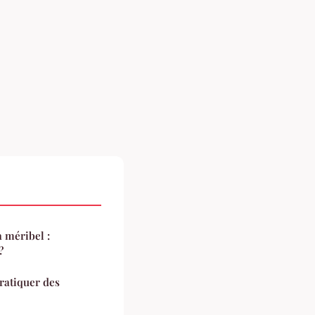
 méribel :
?
ratiquer des