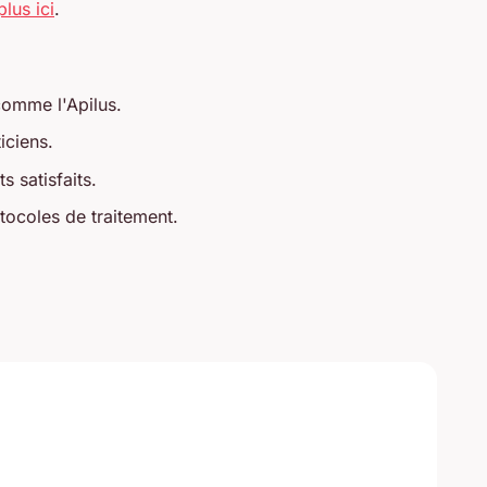
 plus ici
.
 comme l'Apilus.
iciens.
s satisfaits.
tocoles de traitement.