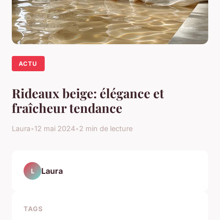
ACTU
Rideaux beige: élégance et
fraîcheur tendance
Laura
•
12 mai 2024
•
2 min de lecture
Laura
L
TAGS